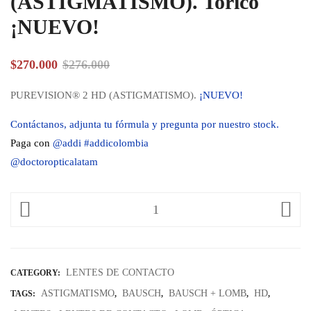
(ASTIGMATISMO). Torico
¡NUEVO!
$
270.000
$
276.000
PUREVISION® 2 HD (ASTIGMATISMO).
¡NUEVO!
Contáctanos, adjunta tu fórmula y pregunta por nuestro stock.
Paga con
@addi #addicolombia
@doctoropticalatam
LENTES DE CONTACTO
CATEGORY:
ASTIGMATISMO
BAUSCH
BAUSCH + LOMB
HD
TAGS:
,
,
,
,