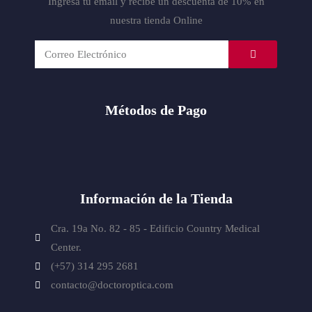
Ingresa tu email y recibe un descuenta de 10% en
nuestra tienda Online
Métodos de Pago
Información de la Tienda
Cra. 19a No. 82 - 85 - Edificio
Country Medical
Center.
(+57) 314 295 2681
contacto@doctoroptica.com