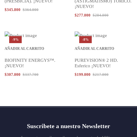
(PRESBICIA). ¡NUEVO!
(ASTIGMATISMO) TORICO.
¡NUEVO!
$
345.800
$
364.000
$
277.000
$
284.000
-9%
-8%
AÑADIR AL CARRITO
AÑADIR AL CARRITO
BIOFINITY ENERGYS™.
PUREVISION® 2 HD.
¡NUEVO!
Esferico ¡NUEVO!
$
307.000
$
337.700
$
199.000
$
217.000
Suscribete a nuestro Newsletter