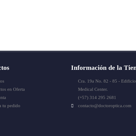
tos
Información de la Tie
os
Cra. 19a No. 82 - 85 - Edifici
tos en Oferta
Medical Center.
nta
(+57) 314 295 2681
a tu pedido
contacto@doctoroptica.com