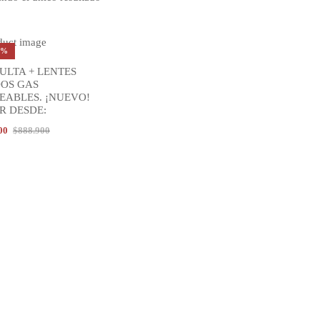
0%
ULTA + LENTES
R AL CARRITO
DOS GAS
EABLES. ¡NUEVO!
R DESDE:
00
$
888.900