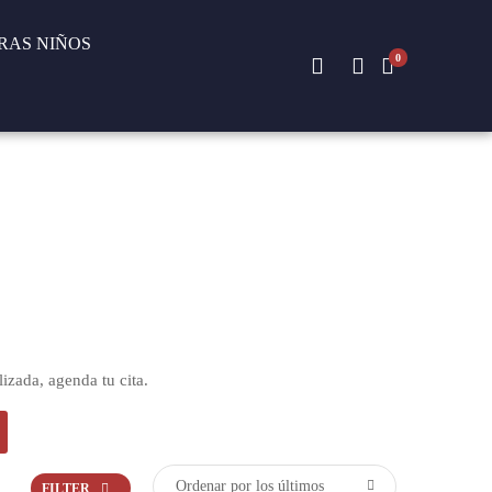
AS NIÑOS
0
izada, agenda tu cita.
FILTER