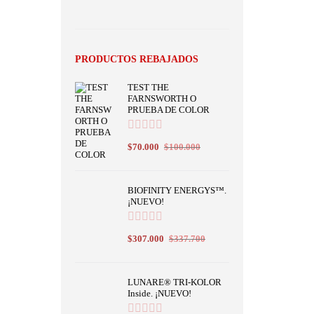
PRODUCTOS REBAJADOS
TEST THE
FARNSWORTH O
PRUEBA DE COLOR
$
70.000
$
100.000
BIOFINITY ENERGYS™.
¡NUEVO!
$
307.000
$
337.700
LUNARE® TRI-KOLOR
Inside. ¡NUEVO!