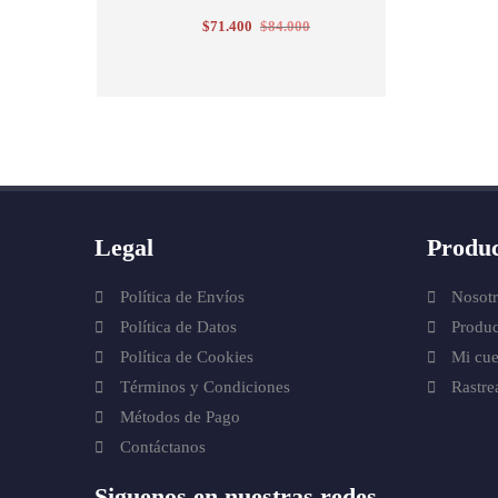
$
71.400
$
84.000
Legal
Produc
Política de Envíos
Nosotr
Política de Datos
Produc
Política de Cookies
Mi cue
Términos y Condiciones
Rastre
Métodos de Pago
Contáctanos
Siguenos en nuestras redes