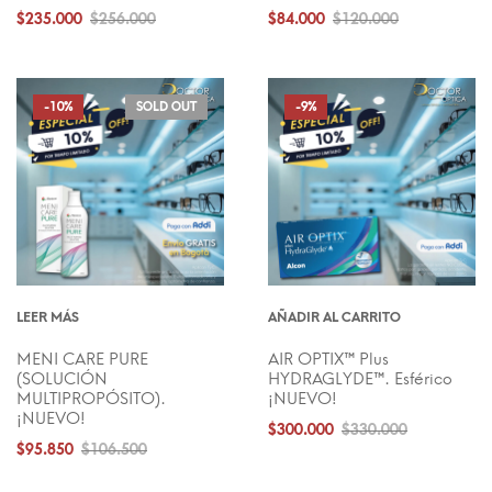
$
235.000
$
256.000
$
84.000
$
120.000
-10%
SOLD OUT
-9%
LEER MÁS
AÑADIR AL CARRITO
MENI CARE PURE
AIR OPTIX™ Plus
(SOLUCIÓN
HYDRAGLYDE™. Esférico
MULTIPROPÓSITO).
¡NUEVO!
¡NUEVO!
$
300.000
$
330.000
$
95.850
$
106.500