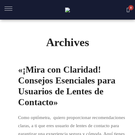
0
Archives
A
BRE
«¡Mira con Claridad!
R
Consejos Esenciales para
OS
Usuarios de Lentes de
Contacto»
Como optómetra, quiero proporcionar recomendaciones
claras, a ti que eres usuario de lentes de contacto para
garantizar una experiencia segura y cómoda. Aquí tienes