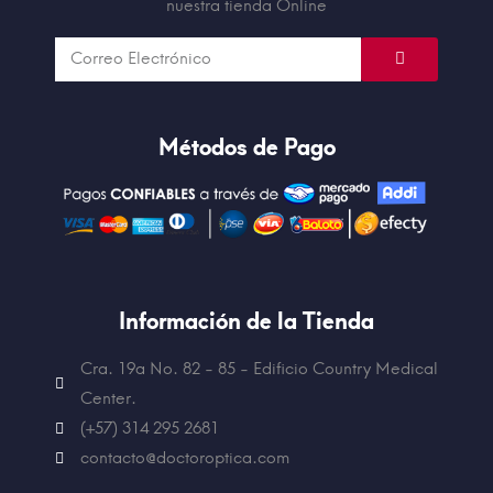
nuestra tienda Online
Métodos de Pago
Información de la Tienda
Cra. 19a No. 82 - 85 - Edificio
Country Medical
Center.
(+57) 314 295 2681
contacto@doctoroptica.com