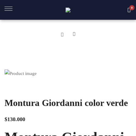
0
A
BRE
R
OS
Montura Giordanni color verde
$
130.000