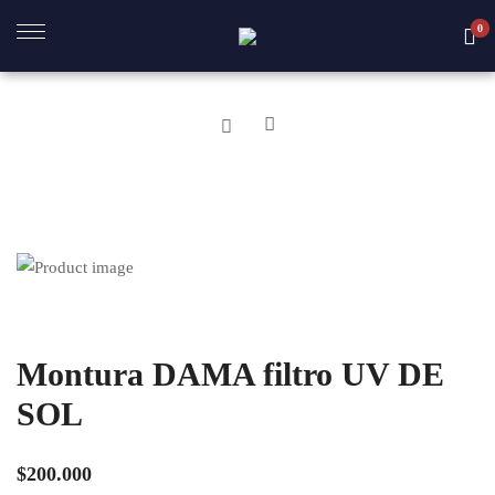
0
A
BRE
R
OS
Montura DAMA filtro UV DE
SOL
$
200.000