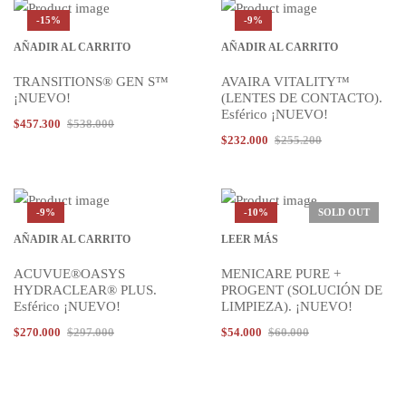
-15%
-9%
AÑADIR AL CARRITO
AÑADIR AL CARRITO
TRANSITIONS® GEN S™
AVAIRA VITALITY™
¡NUEVO!
(LENTES DE CONTACTO).
Esférico ¡NUEVO!
$
457.300
$
538.000
$
232.000
$
255.200
-9%
-10%
SOLD OUT
AÑADIR AL CARRITO
LEER MÁS
ACUVUE®OASYS
MENICARE PURE +
HYDRACLEAR® PLUS.
PROGENT (SOLUCIÓN DE
Esférico ¡NUEVO!
LIMPIEZA). ¡NUEVO!
$
270.000
$
297.000
$
54.000
$
60.000